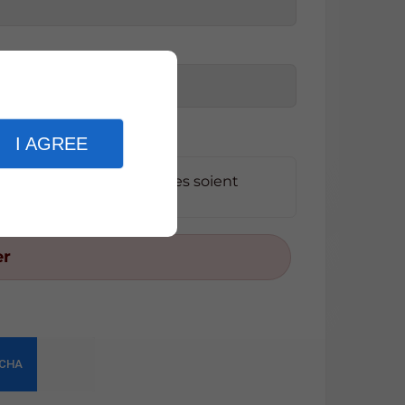
I AGREE
e les informations saisies soient
emande*
er