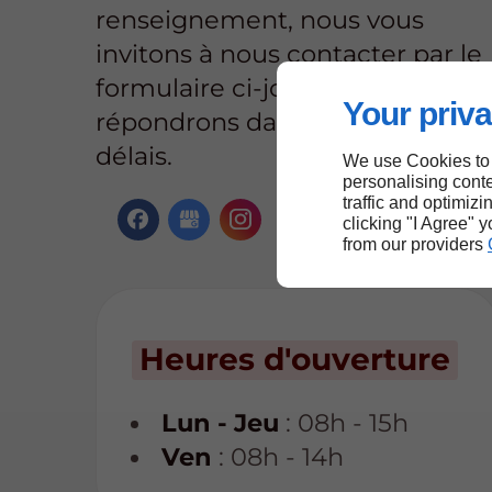
renseignement, nous vous
invitons à nous contacter par le
formulaire ci-joint. Nous vous
Your priva
répondrons dans les plus brefs
délais.
We use Cookies to
personalising conte
traffic and optimizi
clicking "I Agree" 
from our providers
Heures d'ouverture
Lun - Jeu
: 08h - 15h
Ven
: 08h - 14h