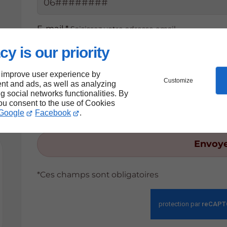
E-mail *
Saisissez votre adresse email
cy is our priority
 improve user experience by
Customize
nt and ads, as well as analyzing
ng social networks functionalities. By
En soumettant ce formulaire, j'accepte qu
you consent to the use of Cookies
exploitées dans le cadre strict de ma d
Google
Facebook
.
Envoy
*Ces champs sont obligatoires