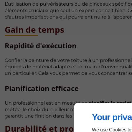
L’utilisation de pulvérisateurs ou de pinceaux spécifi
éléments cruciaux que seul un expert connaît bien. Ce s
d'autres imperfections qui pourraient nuire à l’apparen
Gain de temps
Rapidité d'exécution
Confier la peinture de votre toiture à un profession
équipés de matériel adapté et de main-d'œuvre qualifié
un particulier. Cela vous permet de vous concentrer s
Planification efficace
Un professionnel est en mesure de
planifier le projet
météo, le choix du meilleur moment pour peindre et la 
Your priva
garantit une finition dans les temps impartis.
Durabilité et protection
We use Cookies to