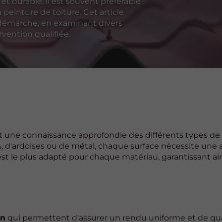
 et durable, il est souvent préférable
a peinture de toiture. Cet article
 démarche, en examinant divers
vention qualifiée.
 une connaissance approfondie des différents types de
uiles, d'ardoises ou de métal, chaque surface nécessite un
est le plus adapté pour chaque matériau, garantissant ai
on
qui permettent d'assurer un rendu uniforme et de qua