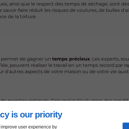
ques, ainsi que le respect des temps de séchage, sont de
avoir-faire réduit les risques de coulures, de bulles d'ai
ce de la toiture.
nel permet de gagner un
temps précieux
. Les experts, so
e, peuvent réaliser le travail en un temps record par ra
ur d'autres aspects de votre maison ou de votre vie quot
de manière optimale. Cela inclut l'évaluation des condit
gestion des délais. Cette planification évite les retards
cy is our priority
 improve user experience by