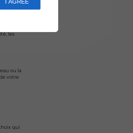
I AGREE
x
té, les
d'eau ou la
de votre
choix qui