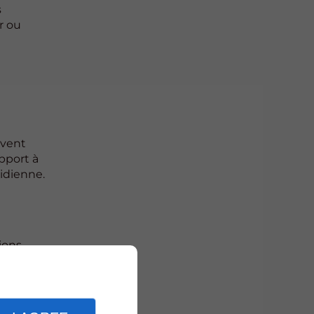
s
r ou
uvent
pport à
idienne.
ions
 et