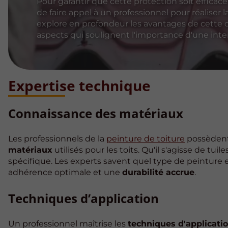
Pour garantir que cette protection soit efficace
de faire appel à un professionnel pour réaliser l
explore en profondeur les avantages de cette
aspects qui soulignent l'importance d'une inter
Expertise technique
Connaissance des matériaux
Les professionnels de la
peinture de toiture
possèdent
matériaux
utilisés pour les toits. Qu'il s'agisse de t
spécifique. Les experts savent quel type de peinture 
adhérence optimale et une
durabilité accrue
.
Techniques d’application
Un professionnel maîtrise les
techniques d'applicati