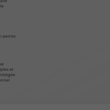
ique
le
en peinte
se
iples et
protégée
ionnel