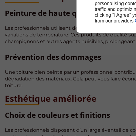
personalising conte
traffic and optimizi
Peinture de haute qualité
clicking "I Agree" 
from our providers
Les professionnels utilisent des
peintures spécialem
variations de température. Ces produits de qualité sup
champignons et autres agents nuisibles, prolongeant ai
Prévention des dommages
Une toiture bien peinte par un professionnel contrib
dégradation des matériaux. Cela peut vous faire écono
toiture.
Esthétique améliorée
Choix de couleurs et finitions
Les professionnels disposent d’un large éventail de coul