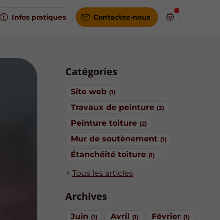
Infos pratiques
Contactez-nous
Catégories
Site web
(1)
Travaux de peinture
(2)
Peinture toiture
(2)
Mur de soutènement
(1)
Étanchéité toiture
(1)
Tous les articles
Archives
Juin
Avril
Février
(1)
(1)
(1)