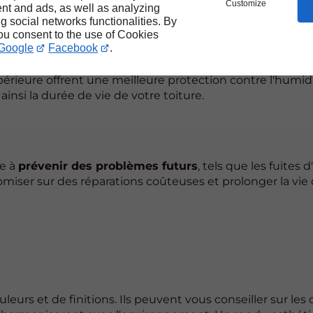
Customize
nt and ads, as well as analyzing
ng social networks functionalities. By
you consent to the use of Cookies
Google
Facebook
.
ent conçues
pour résister aux intempéries, aux UV et au
érieure offrent une meilleure protection contre l'humidi
nsi la durée de vie de votre toiture.
ue à
prévenir des problèmes futurs
, tels que les fuites 
miser sur des réparations coûteuses et prolonger la vie 
eurs et de finitions. Ils peuvent vous conseiller sur les 