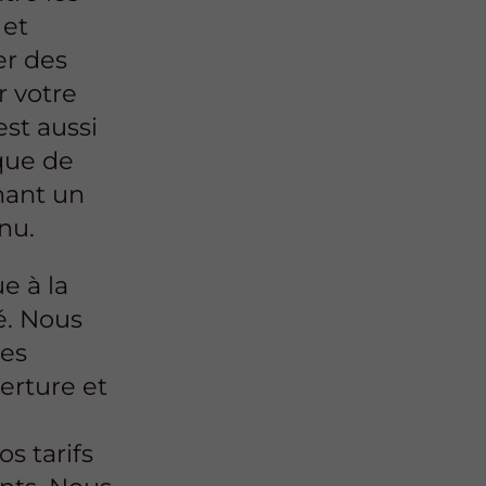
 et
er des
r votre
est aussi
ique de
nant un
nu.
e à la
é. Nous
res
erture et
os tarifs