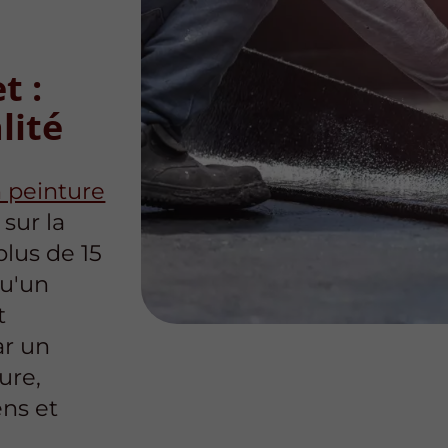
t :
lité
n peinture
sur la
plus de 15
qu'un
t
ar un
ure,
ens et