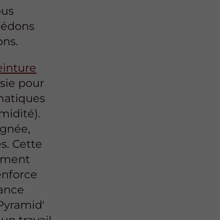
ous
océdons
ons.
einture
sie pour
imatiques
midité).
ignée,
és. Cette
lement
enforce
tance
 Pyramid'
'un travail