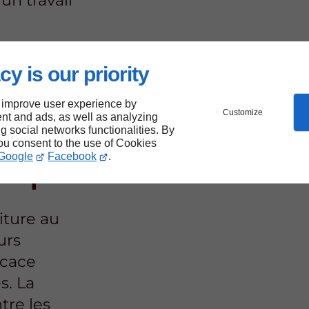
cy is our priority
 au
 improve user experience by
Customize
nt and ads, as well as analyzing
ng social networks functionalities. By
 la
you consent to the use of Cookies
Google
Facebook
.
étique
iture au
urs
icace
s. La
tre les